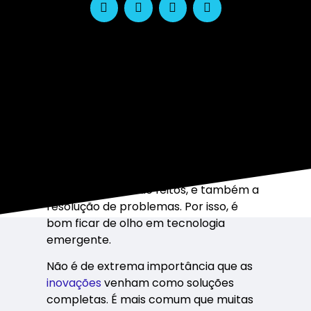
As tecnologias estão moldando o
futuro de várias empresas e indústrias
de modo geral. E elas têm o potencial
de alterar drasticamente a forma
como negócios são feitos, e também a
resolução de problemas. Por isso, é
bom ficar de olho em tecnologia
emergente.
Não é de extrema importância que as
inovações
venham como soluções
completas. É mais comum que muitas