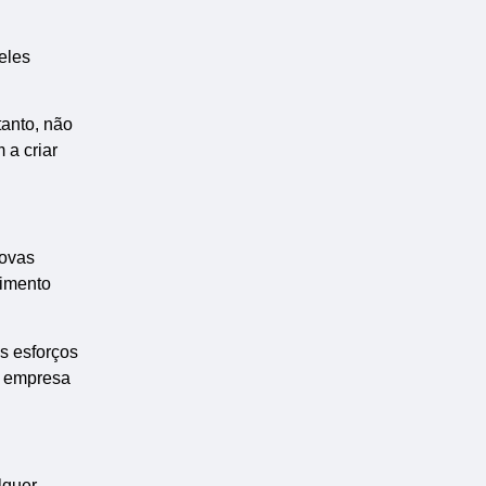
eles
anto, não
 a criar
novas
cimento
s esforços
a empresa
lquer