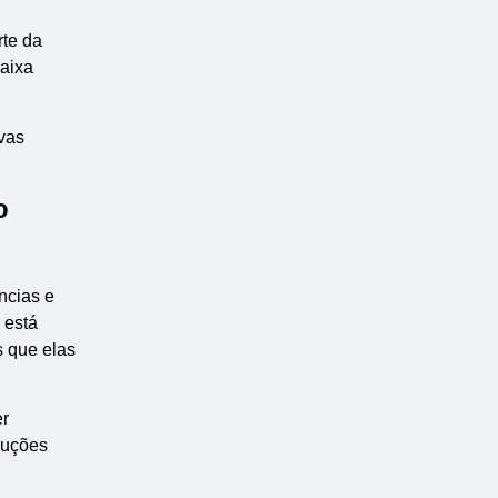
rte da
baixa
vas
o
ncias e
 está
s que elas
er
luções