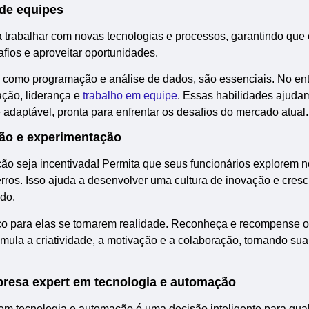
 de equipes
ra trabalhar com novas tecnologias e processos, garantindo que 
fios e aproveitar oportunidades.
 como programação e análise de dados, são essenciais. No ent
ação, liderança e
trabalho em equipe
. Essas habilidades ajudam
 adaptável, pronta para enfrentar os desafios do mercado atual.
ção e experimentação
ão seja incentivada! Permita que seus funcionários explorem 
rros. Isso ajuda a desenvolver uma cultura de inovação e cres
do.
ço para elas se tornarem realidade. Reconheça e recompense o
imula a criatividade, a motivação e a colaboração, tornando su
resa expert em tecnologia e automação
em tecnologia e automação é uma decisão inteligente para qua