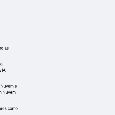
mo as
o,
 IA
m Nuvem e
 em Nuvem
tores como