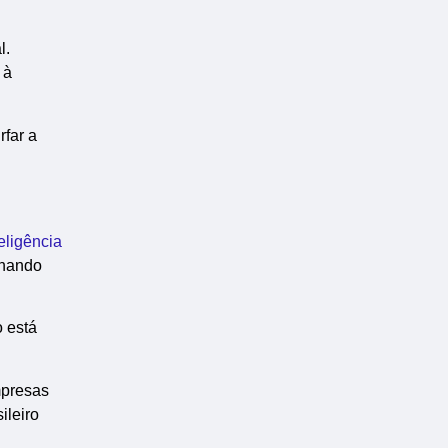
l.
 à
rfar a
teligência
rnando
o está
mpresas
ileiro