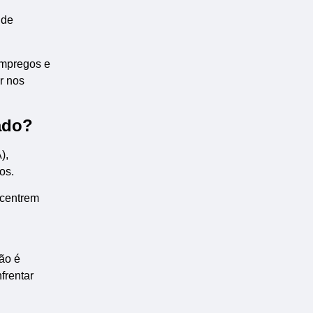
 de
empregos e
r nos
ado?
),
os.
ncentrem
ão é
frentar