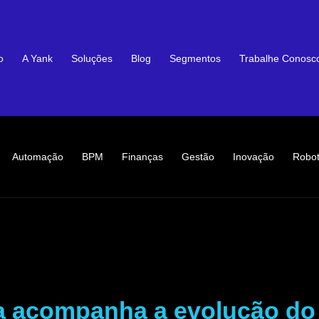
o
A Yank
Soluções
Blog
Segmentos
Trabalhe Conosc
Automação
BPM
Finanças
Gestão
Inovação
Robot
a acompanha a evolução do