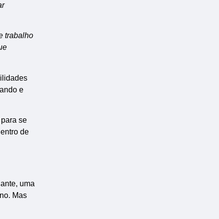
ar
e trabalho
ue
ilidades
gando e
 para se
dentro de
iante, uma
ano. Mas