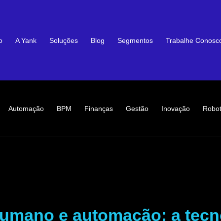
o
A Yank
Soluções
Blog
Segmentos
Trabalhe Conosc
Automação
BPM
Finanças
Gestão
Inovação
Robot
umano e automação: a tecn