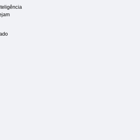
teligência
sejam
cado