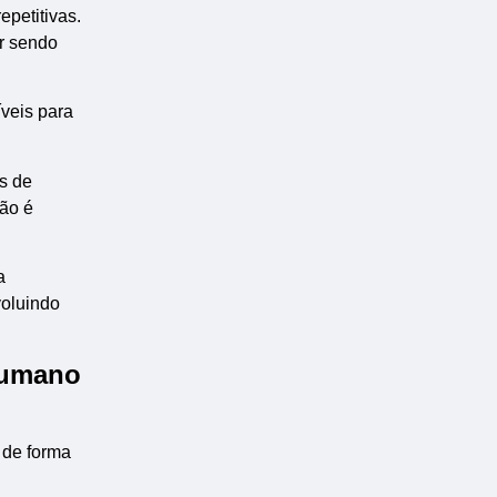
petitivas.
ar sendo
íveis para
s de
ão é
a
voluindo
 humano
de forma