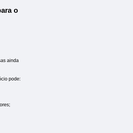
ara o
sas ainda
ócio pode:
ores;