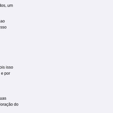
ados, um
 ao
Isso
ois isso
 e por
suas
loração do