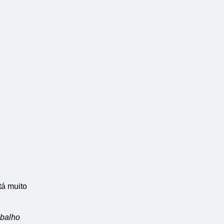
tá muito
abalho