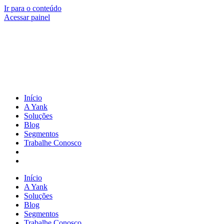
Ir para o conteúdo
Acessar painel
Início
A Yank
Soluções
Blog
Segmentos
Trabalhe Conosco
Início
A Yank
Soluções
Blog
Segmentos
Trabalhe Conosco