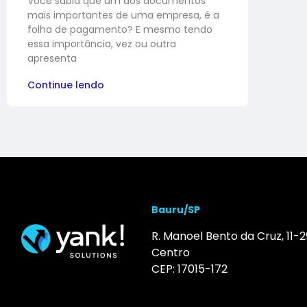
Você sabia que um dos documentos
mais importantes de uma empresa, é a
folha de pagamento? E mesmo tendo
essa importância, vez ou outra
apresenta
Continue lendo
Bauru/SP
R. Manoel Bento da Cruz, 11-2
Centro
CEP: 17015-172