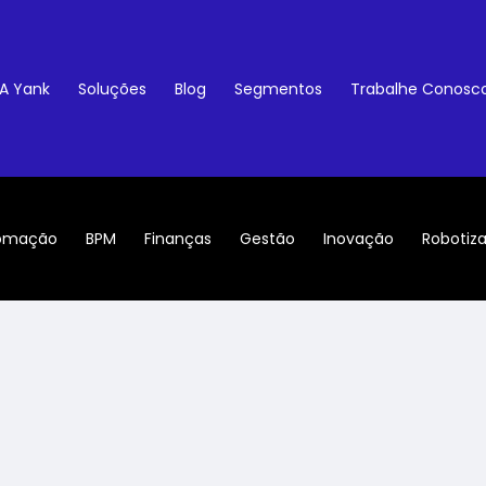
A Yank
Soluções
Blog
Segmentos
Trabalhe Conosc
omação
BPM
Finanças
Gestão
Inovação
Robotiz