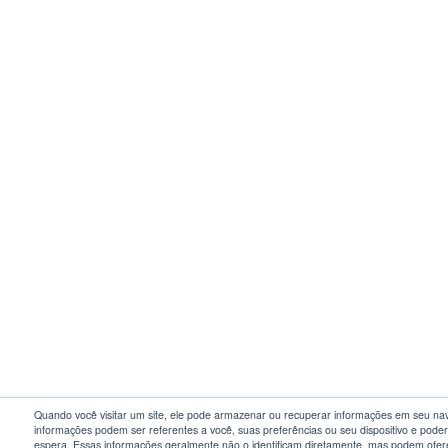
Quando você visitar um site, ele pode armazenar ou recuperar informações em seu na
informações podem ser referentes a você, suas preferências ou seu dispositivo e poder
espera. Essas informações geralmente não o identificam diretamente, mas podem ofer