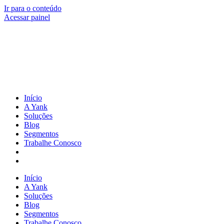
Ir para o conteúdo
Acessar painel
Início
A Yank
Soluções
Blog
Segmentos
Trabalhe Conosco
Início
A Yank
Soluções
Blog
Segmentos
Trabalhe Conosco