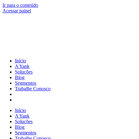
Ir para o conteúdo
Acessar painel
Início
A Yank
Soluções
Blog
Segmentos
Trabalhe Conosco
Início
A Yank
Soluções
Blog
Segmentos
Trabalhe Conosco