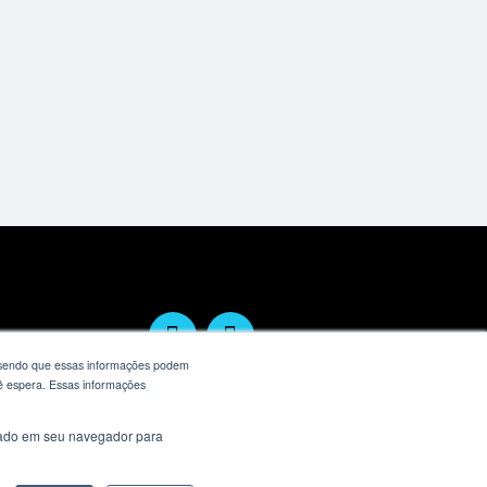
204-4368
 sendo que essas informações podem
cê espera. Essas informações
usado em seu navegador para