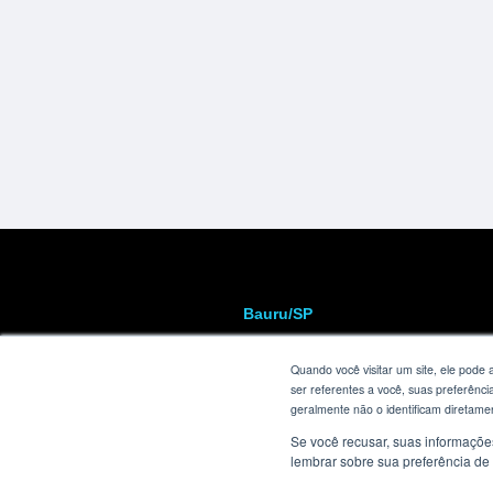
Bauru/SP
R. Manoel Bento da Cruz, 11-29
Quando você visitar um site, ele pod
Centro
ser referentes a você, suas preferênci
CEP: 17015-172
geralmente não o identificam diretam
Se você recusar, suas informaçõe
lembrar sobre sua preferência de 