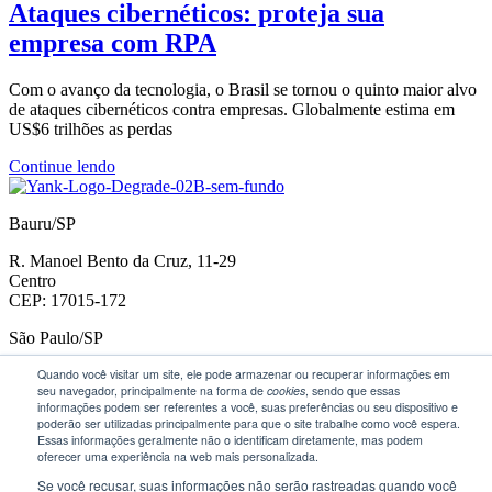
Ataques cibernéticos: proteja sua
empresa com RPA
Com o avanço da tecnologia, o Brasil se tornou o quinto maior alvo
de ataques cibernéticos contra empresas. Globalmente estima em
US$6 trilhões as perdas
Continue lendo
Bauru/SP
R. Manoel Bento da Cruz, 11-29
Centro
CEP: 17015-172
São Paulo/SP
Vila Madalena
Quando você visitar um site, ele pode armazenar ou recuperar informações em
seu navegador, principalmente na forma de
cookies
, sendo que essas
R. Capitão Antônio Rosa, 409 Jd Paulistano | CEP 01443-010
informações podem ser referentes a você, suas preferências ou seu dispositivo e
poderão ser utilizadas principalmente para que o site trabalhe como você espera.
+55 (14) 3204-4368
Essas informações geralmente não o identificam diretamente, mas podem
Instagram
Youtube
Linkedin-in
oferecer uma experiência na web mais personalizada.
Se você recusar, suas informações não serão rastreadas quando você
Todos os direitos reservados © 2023