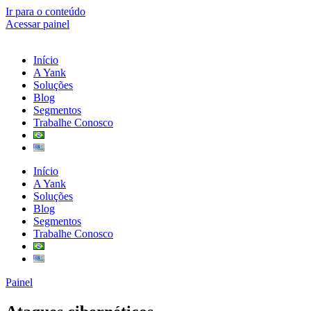
Ir para o conteúdo
Acessar painel
Início
A Yank
Soluções
Blog
Segmentos
Trabalhe Conosco
Início
A Yank
Soluções
Blog
Segmentos
Trabalhe Conosco
Painel