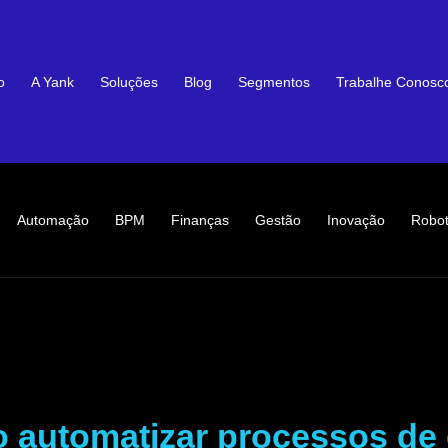
o
A Yank
Soluções
Blog
Segmentos
Trabalhe Conosc
Automação
BPM
Finanças
Gestão
Inovação
Robot
 automatizar processos de 