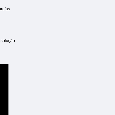
arefas
 solução