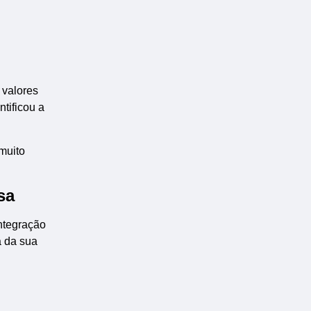
 valores
ntificou a
muito
sa
ntegração
a da sua