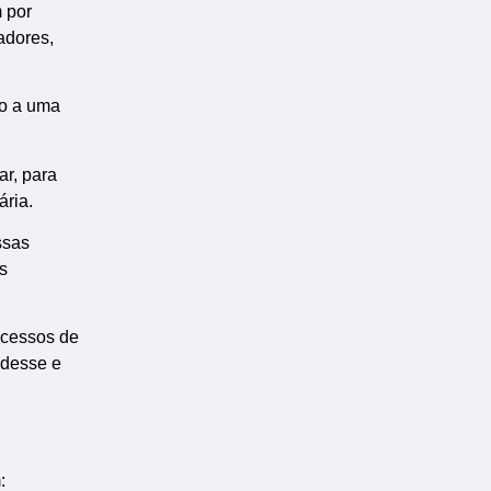
 por
adores,
do a uma
ar, para
ria.
ssas
s
ocessos de
 desse e
: