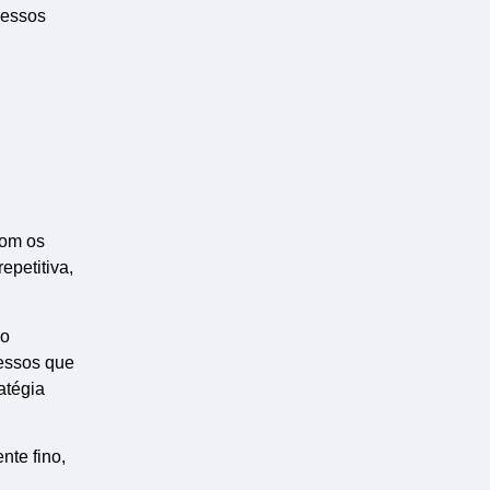
cessos
com os
epetitiva,
ão
cessos que
atégia
nte fino,