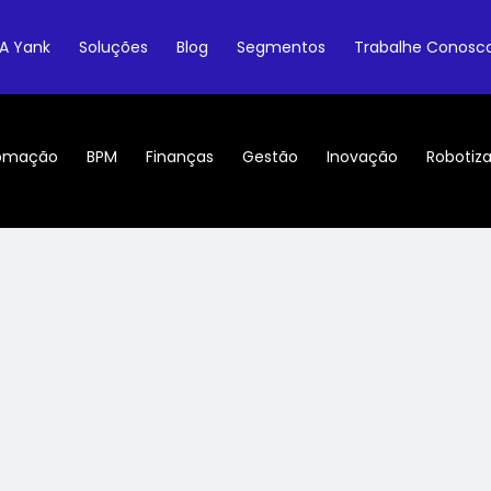
A Yank
Soluções
Blog
Segmentos
Trabalhe Conosc
omação
BPM
Finanças
Gestão
Inovação
Robotiz